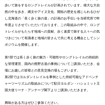
歩いて旅をするロングトレイルが計画されています。雄大な大自
然の中を歩き、縄文やアイヌ文化、開拓の歴史を感じられるひが
し北海道の「長く歩く旅の道」の計画のお手伝いを当研究所で昨
年度よりさせていただいております。この取組みの中で、ロング
トレイルがもたらす地域への貢献、歩く速度で旅する人々への気
づきについて有識者と地域の皆さんで共に考える機会としてシン
ポジウムを開催します。
第1部では長く歩く旅の魅力・可能性やロングトレイルの持続的
な管理運営、国内の熊野古道の事例についてご講演いただき、会
場にお越しの皆様との意見交換の場もございます。
第2部ではヨルダントレイルを事例とした持続可能なアドベンチ
ャーツーリズムの取組みについて駐日ヨルダン・ハシェミット王
国大使リーナ・アンナーブ閣下よりご講演いただきます。
興味がある方はぜひご参加ください。