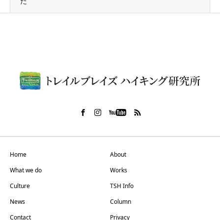
た
Home
About
What we do
Works
Culture
TSH Info
News
Column
Contact
Privacy