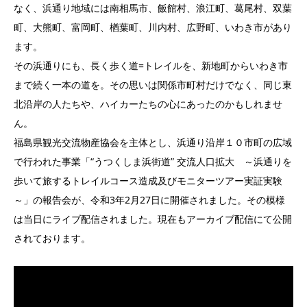
なく、浜通り地域には南相馬市、飯館村、浪江町、葛尾村、双葉
町、大熊町、富岡町、楢葉町、川内村、広野町、いわき市があり
ます。
その浜通りにも、長く歩く道=トレイルを、新地町からいわき市
まで続く一本の道を。その思いは関係市町村だけでなく、同じ東
北沿岸の人たちや、ハイカーたちの心にあったのかもしれませ
ん。
福島県観光交流物産協会を主体とし、浜通り沿岸１０市町の広域
で行われた事業「“うつくしま浜街道” 交流人口拡大 ～浜通りを
歩いて旅するトレイルコース造成及びモニターツアー実証実験
～」の報告会が、令和3年2月27日に開催されました。その模様
は当日にライブ配信されました。現在もアーカイブ配信にて公開
されております。