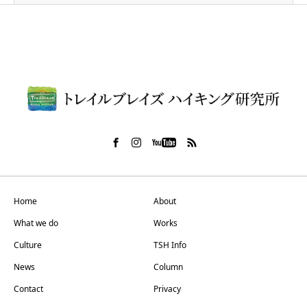
Home
About
What we do
Works
Culture
TSH Info
News
Column
Contact
Privacy