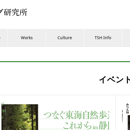
o
Works
Culture
TSH Info
イベン