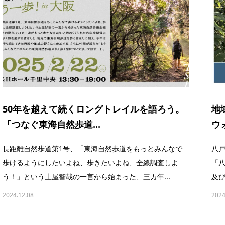
50年を越えて続くロングトレイルを語ろう。
地
「つなぐ東海自然歩道...
ウ
長距離自然歩道第1号、「東海自然歩道をもっとみんなで
八
歩けるようにしたいよね、歩きたいよね、全線調査しよ
「
う！」という土屋智哉の一言から始まった、三カ年...
及び
2024.12.08
2024